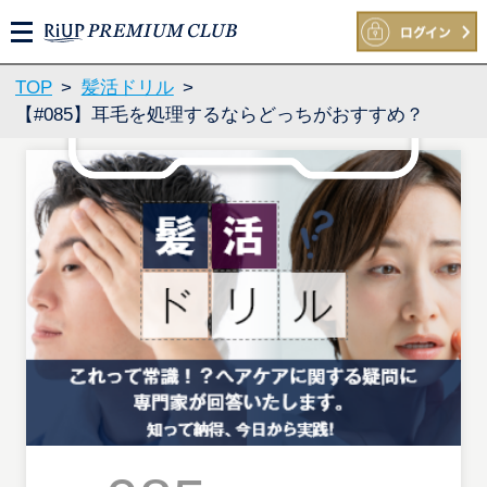
M
E
N
TOP
>
髪活ドリル
>
U
【#085】耳毛を処理するならどっちがおすすめ？