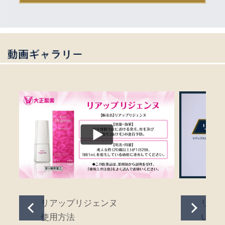
リアップリジェンヌ
リアッ
使用方法
い使