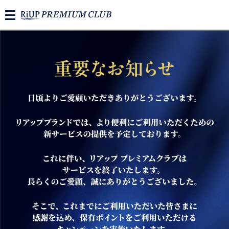
M
E
N
U