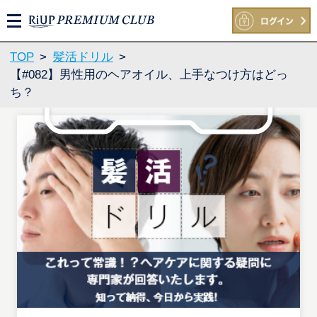
M
E
N
TOP
>
髪活ドリル
>
U
【#082】男性用のヘアオイル、上手なつけ方はどっ
ち？