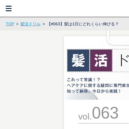
M
E
N
U
TOP
>
髪活ドリル
>
【#063】髪は1日にどれくらい伸びる？
063
vol.