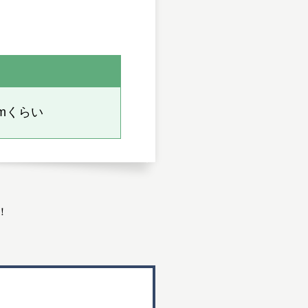
mmくらい
！