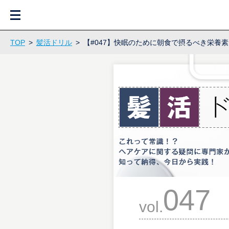
M
E
N
U
TOP
>
髪活ドリル
>
【#047】快眠のために朝食で摂るべき栄養
047
vol.