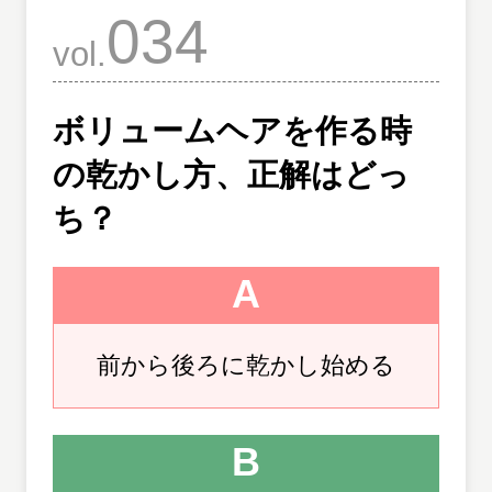
034
vol.
ボリュームヘアを作る時
の乾かし方、正解はどっ
ち？
A
前から後ろに乾かし始める
B