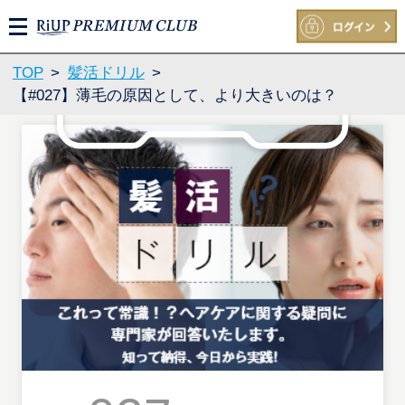
M
E
N
TOP
>
髪活ドリル
>
U
【#027】薄毛の原因として、より大きいのは？