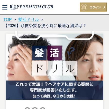
M
E
N
TOP
>
髪活ドリル
>
U
【#026】頭皮や髪を洗う時に最適な湯温は？