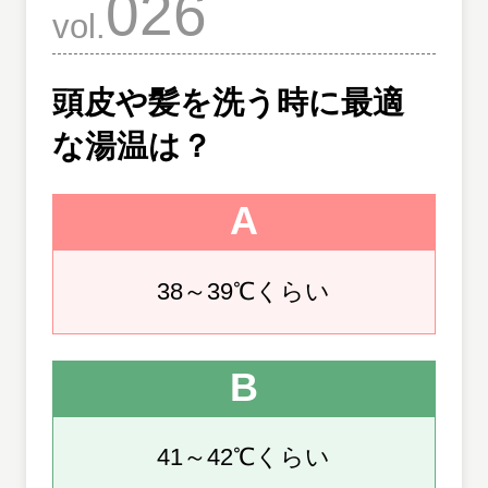
026
vol.
頭皮や髪を洗う時に最適
な湯温は？
A
38～39℃くらい
B
41～42℃くらい