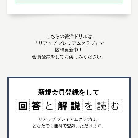
こちらの髪活ドリルは
「リアップ プレミアムクラブ」で
随時更新中！
会員登録をしてお楽しみください。
新規会員登録をして
リアップ プレミアムクラブは、
どなたでも無料で登録いただけます。