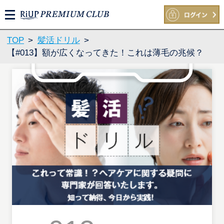
M
E
N
TOP
>
髪活ドリル
>
U
【#013】額が広くなってきた！これは薄毛の兆候？